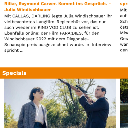
Account
Rilke, Raymond Carver. Kommt ins Gespräch. -
spr
Julia Windischbauer
Mit
Suche
auf
Mit CALLAS, DARLING legte Julia Windischbauer ihr
Sch
vielbeachtetes Langfilm-Regiedebüt vor, das nun
öst
auch wieder im KINO VOD CLUB zu sehen ist.
Mis
Ebenfalls online: der Film PARA:DIES, für den
Ges
Windischbauer 2022 mit dem Diagonale-
war
Schauspielpreis ausgezeichnet wurde. Im Interview
den
spricht ...
Specials