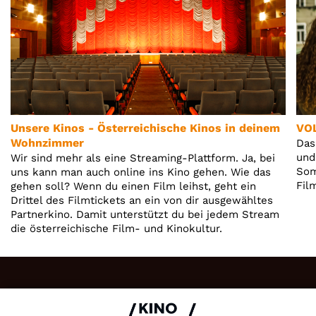
Unsere Kinos - Österreichische Kinos in deinem
VO
Wohnzimmer
Das
und
Wir sind mehr als eine Streaming-Plattform. Ja, bei
Som
uns kann man auch online ins Kino gehen. Wie das
Fil
gehen soll? Wenn du einen Film leihst, geht ein
Drittel des Filmtickets an ein von dir ausgewähltes
Partnerkino. Damit unterstützt du bei jedem Stream
die österreichische Film- und Kinokultur.
Impressum & Datenschutz
AGB