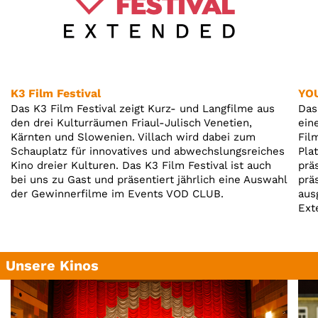
K3 Film Festival
YOU
Das K3 Film Festival zeigt Kurz- und Langfilme aus
Das
den drei Kulturräumen Friaul-Julisch Venetien,
ein
Kärnten und Slowenien. Villach wird dabei zum
Fil
Schauplatz für innovatives und abwechslungsreiches
Pla
Kino dreier Kulturen. Das K3 Film Festival ist auch
prä
bei uns zu Gast und präsentiert jährlich eine Auswahl
prä
der Gewinnerfilme im Events VOD CLUB.
aus
Ext
Unsere Kinos