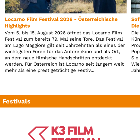
Locarno Film Festival 2026 - Österreichische
Sof
Highlights
Die
Vom 5. bis 15. August 2026 öffnet das Locarno Film
Die
Festival zum bereits 79. Mal seine Tore. Das Festival
Kün
am Lago Maggiore gilt seit Jahrzehnten als eines der
Pro
wichtigsten Foren für das Autorenkino und als Ort,
Pop
an dem neue filmische Handschriften entdeckt
Sie
werden. Für Österreich ist Locarno seit langem weit
Wie
mehr als eine prestigeträchtige Festiv...
Jah
Festivals