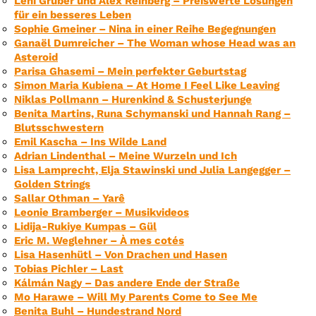
Leni Gruber und Alex Reinberg – Preiswerte Lösungen
für ein besseres Leben
Sophie Gmeiner – Nina in einer Reihe Begegnungen
Ganaël Dumreicher – The Woman whose Head was an
Asteroid
Parisa Ghasemi – Mein perfekter Geburtstag
Simon Maria Kubiena – At Home I Feel Like Leaving
Niklas Pollmann – Hurenkind & Schusterjunge
Benita Martins, Runa Schymanski und Hannah Rang –
Blutsschwestern
Emil Kascha – Ins Wilde Land
Adrian Lindenthal – Meine Wurzeln und Ich
Lisa Lamprecht, Elja Stawinski und Julia Langegger –
Golden Strings
Sallar Othman – Yarê
Leonie Bramberger – Musikvideos
Lidija-Rukiye Kumpas – Gül
Eric M. Weglehner – À mes cotés
Lisa Hasenhütl – Von Drachen und Hasen
Tobias Pichler – Last
Kálmán Nagy – Das andere Ende der Straße
Mo Harawe – Will My Parents Come to See Me
Benita Buhl – Hundestrand Nord