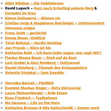
Albin Wildner – Die Gebliebenen
David Lapuch –
Kurz nach Schalling unterm Berg
&
Cornetto im Gras
Simon Dallaserra – dünnes eis
Cristian Iorga & Magdalena Reichinger – Uninteressiert
Interesse zeigen
Franz Quitt – gschichtl
Emma Braun -Einblick
Total Refusal – Hardly Working
Jan Prazak – Alles ist hin
Katharina Rabl – Ich kann jeder sagen, wer sagt Wir?
Florian Moses Bayer – Steh auf du Sau!
Leni Gruber & Alex Reinberg – Hollywood
Daniel Holzberg – Triumph des Schauspielers
Valentin Stejskal – 5pm Seaside
Veronika Barnaš – FAHREN
Dominic Markus Singer – Dirty Distancing
Laura Weissenberger – Erde Essen
Rosa Friedrich – Topfpalmen
Mo Harawe – Life on the Horn
Katharina Brunner & Nils Kaltschmidt – Immer noch