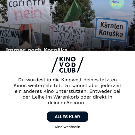
Immer noch Koroška
Du wurdest in die Kinowelt deines letzten
Kinos weitergeleitet. Du kannst aber jederzeit
ein anderes Kino unterstützen. Entweder bei
der Leihe im Warenkorb oder direkt in
deinem Account.
FRAUENFRAGMENTE: Galila &
ALLES KLAR
FRAUENFRAGMENTE: Gini und Resi
Kino wechseln
Zurück zum Kino