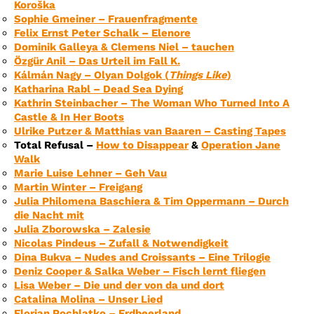
Koroška
Sophie Gmeiner – Frauenfragmente
Felix Ernst Peter Schalk – Elenore
Dominik Galleya & Clemens Niel – tauchen
Özgür Anil – Das Urteil im Fall K.
Kálmán Nagy – Olyan Dolgok (
Things Like
)
Katharina Rabl – Dead Sea Dying
Kathrin Steinbacher – The Woman Who Turned Into A
Castle & In Her Boots
Ulrike Putzer & Matthias van Baaren – Casting Tapes
Total Refusal –
How to Disappear
&
Operation Jane
Walk
Marie Luise Lehner – Geh Vau
Martin Winter – Freigang
Julia Philomena Baschiera & Tim Oppermann – Durch
die Nacht mit
Julia Zborowska – Zalesie
Nicolas Pindeus – Zufall & Notwendigkeit
Dina Bukva – Nudes and Croissants – Eine Trilogie
Deniz Cooper & Salka Weber – Fisch lernt fliegen
Lisa Weber – Die und der von da und dort
Catalina Molina – Unser Lied
Florian Pochlatko – Erdbeerland