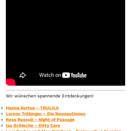
Wir wünschen spannende Entdeckungen!
Hanna Kortus – TRUL|LA
Lorenz Tröbinger – Die Noonautinnen
Reza Rasouli – Night of Passage
Isa Schieche – Dirty Care