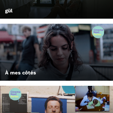
gül
À mes côtés