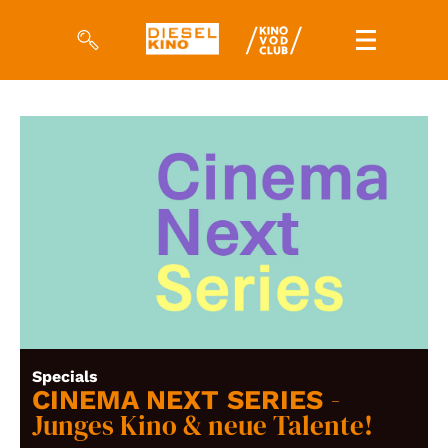
Filme
Magazin
Kuratierungen
Events
So geht’s
Filmpakete
Specials
-
Gutscheine
CINEMA NEXT SERIES
& Filmpässe
Junges Kino & neue Talente!