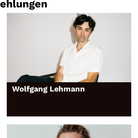
fehlungen
Gutscheine
& Filmpässe
Account
Suche
Wolfgang Lehmann