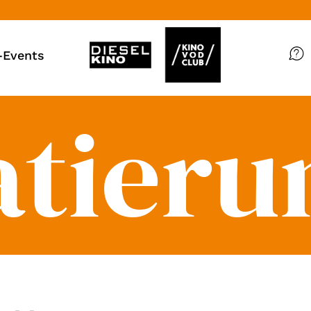
Events
Filme
atieru
Magazin
Kuratierungen
VOD-Events
So geht’s
Filmpakete