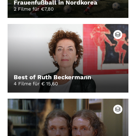
Frauenfußball in Nordkorea
2 Filme für €7,80
Best of Ruth Beckermann
4 Filme für € 15,60