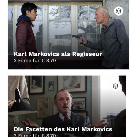
Karl Markovics als Regisseur
3 Filme für € 8,70
Die Facetten des Karl Markovics
3 Filme für € 8,70