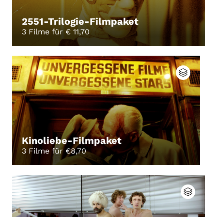
2551-Trilogie-Filmpaket
3 Filme für € 11,70
Kinoliebe-Filmpaket
3 Filme für €8,70