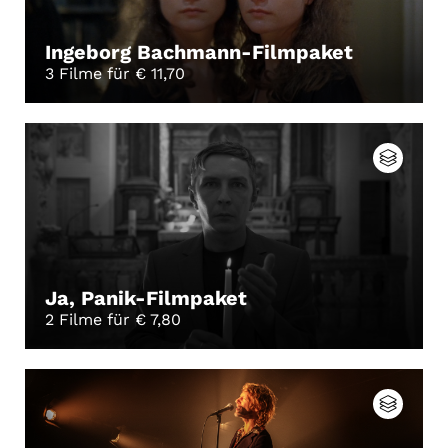
Ingeborg Bachmann-Filmpaket
3 Filme für € 11,70
Ja, Panik-Filmpaket
2 Filme für € 7,80