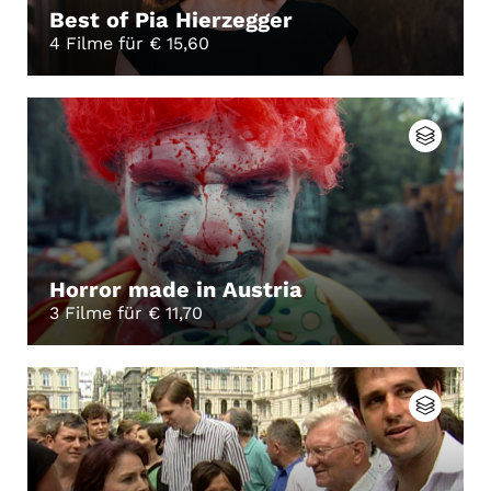
Best of Pia Hierzegger
4 Filme für € 15,60
Horror made in Austria
3 Filme für € 11,70