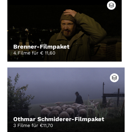
Brenner-Filmpaket
4 Filme für € 11,60
Othmar Schmiderer-Filmpaket
3 Filme für €11,70