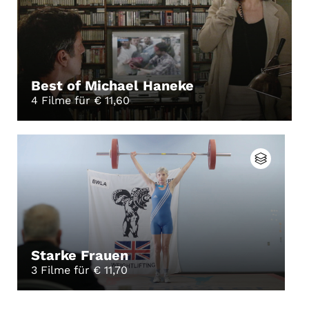
Best of Michael Haneke
4 Filme für € 11,60
Starke Frauen
3 Filme für € 11,70