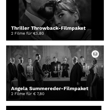
Thriller Throwback-Filmpaket
2 Filme für €5,80
Angela Summereder-Filmpaket
2 Filme für € 7,80