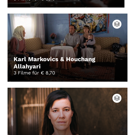
Karl Markovics & Houchang
Allahyari
3 Filme für € 8,70