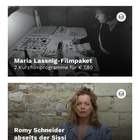
Maria Lassnig-Filmpaket
2 Kurzfilmprogramme für € 7,80
Romy Schneider
abseits der Sissi