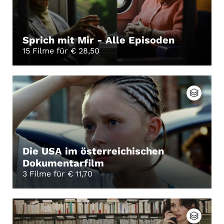
Sprich mit Mir - Alle Episoden
15 Filme für € 28,50
Die USA im österreichischen
Dokumentarfilm
3 Filme für € 11,70