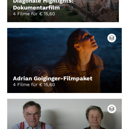
Diagonale Highlights:
Dokumentarfilm
4 Filme für € 15,60
Adrian Goiginger-Filmpaket
4 Filme für € 15,60