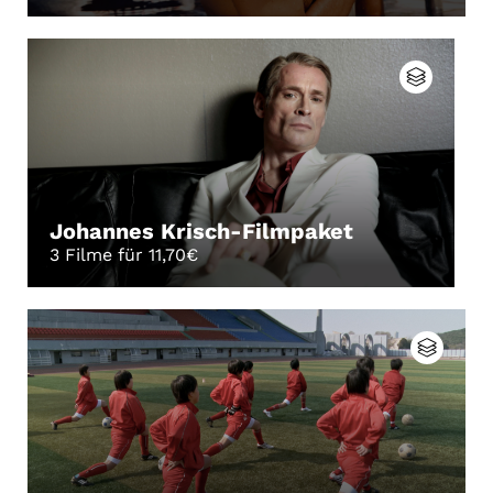
Johannes Krisch-Filmpaket
3 Filme für 11,70€