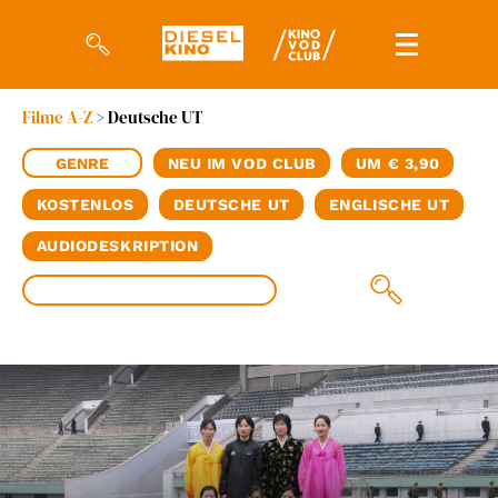
Filme A-Z
> Deutsche UT
Filme
GENRE
NEU IM VOD CLUB
UM € 3,90
Magazin
KOSTENLOS
DEUTSCHE UT
ENGLISCHE UT
Kuratierungen
AUDIODESKRIPTION
Events
So geht’s
Filmpakete
Gutscheine
& Filmpässe